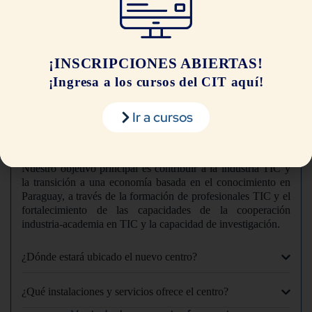
Desarrollo de Software y
Cursos Especiales (Excel y
Quality Assurance)
¡INSCRIPCIONES ABIERTAS!
¡Ingresa a los cursos del CIT aquí!
Preguntas Frecuentes
Ir a cursos
¿Cuál es el objetivo principal del Centro de Innovación
TIC?
Nuestro objetivo principal es contribuir a la industria TIC y
la transición a una economía basada en el conocimiento en
Paraguay, a través de la formación de profesionales TIC y el
fortalecimiento de las capacidades de la cooperación
industria-academia en TIC y la capacidad de investigación.
¿Dónde estará ubicado el nuevo centro?
¿Qué instalaciones y servicios ofrece el centro?